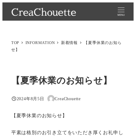
メ
イ
MENU
ン
コ
ン
TOP
INFORMATION
新着情報
【夏季休業のお知ら
テ
せ】
ン
ツ
へ
【夏季休業のお知らせ】
移
動
2024年8月5日
CreaChouette
投稿日
著
者
【夏季休業のお知らせ】
平素は格別のお引き立てをいただき厚くお礼申し