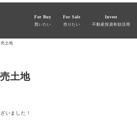
For Buy
For Sale
Invest
買いたい
売りたい
不動産投資有効活用
目売土地
目売土地
ございました！