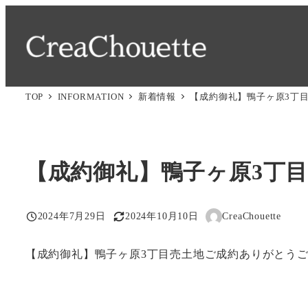
メ
イ
ン
コ
ン
TOP
INFORMATION
新着情報
【成約御礼】鴨子ヶ原3丁
テ
ン
ツ
【成約御礼】鴨子ヶ原3丁
へ
移
動
2024年7月29日
2024年10月10日
CreaChouette
投稿日
更新日
著
者
【成約御礼】鴨子ヶ原3丁目売土地ご成約ありがとう