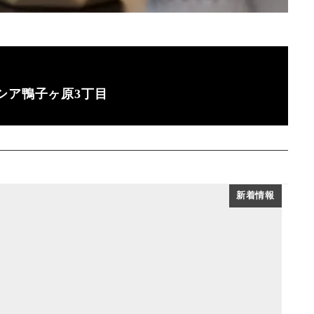
シア鴨子ヶ原3丁目
新着情報