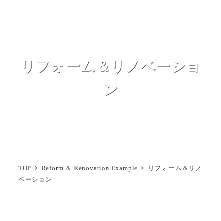
メ
イ
MENU
ン
コ
リフォーム＆リノベーショ
ン
テ
ン
ン
ツ
へ
移
動
TOP
Reform ＆ Renovation Example
リフォーム＆リノ
ベーション